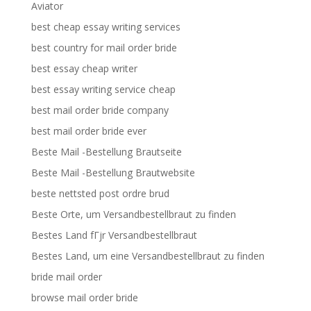
Aviator
best cheap essay writing services
best country for mail order bride
best essay cheap writer
best essay writing service cheap
best mail order bride company
best mail order bride ever
Beste Mail -Bestellung Brautseite
Beste Mail -Bestellung Brautwebsite
beste nettsted post ordre brud
Beste Orte, um Versandbestellbraut zu finden
Bestes Land fГјr Versandbestellbraut
Bestes Land, um eine Versandbestellbraut zu finden
bride mail order
browse mail order bride