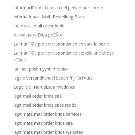
informaciГіn de la novia del pedido por correo
Internationale Mail -Bestellung Braut
interracial mail order bride
Kakva narudЕѕba poЕЎte
La mariГ©e par correspondance en vaut la peine
La mariГ©e par correspondance est-elle une chose
rГ©elle
laillinen postimyynti morsian
legale Versandhandel Seiten fГјr BrГ¤ute
Legit Mail NarudЕѕba mladenka
legit mail order bride site
legit mail order bride sites reddit
legitimate mail order bride services
legitimate mail order bride site
legitimate mail order bride websites