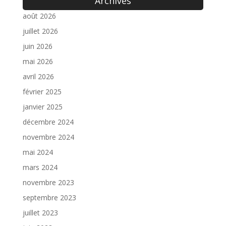
Archives
août 2026
juillet 2026
juin 2026
mai 2026
avril 2026
février 2025
janvier 2025
décembre 2024
novembre 2024
mai 2024
mars 2024
novembre 2023
septembre 2023
juillet 2023