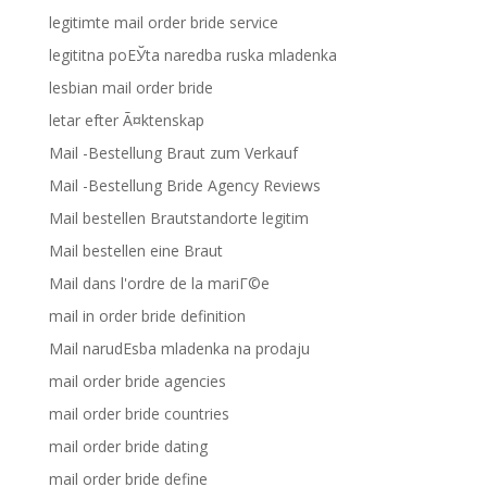
legitimte mail order bride service
legititna poЕЎta naredba ruska mladenka
lesbian mail order bride
letar efter Ã¤ktenskap
Mail -Bestellung Braut zum Verkauf
Mail -Bestellung Bride Agency Reviews
Mail bestellen Brautstandorte legitim
Mail bestellen eine Braut
Mail dans l'ordre de la mariГ©e
mail in order bride definition
Mail narudЕѕba mladenka na prodaju
mail order bride agencies
mail order bride countries
mail order bride dating
mail order bride define