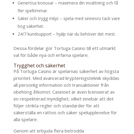
Generösa bonusar – maximera din insättning och få
fler speltimmar.
Säker och trygg miljö – spela med sinnesro tack vare
hög säkerhet.
24/7 kundsupport – hjälp när du behöver det mest.
Dessa fördelar gör Tortuga Casino till ett utmärkt
val för både nya och erfarna spelare.
Trygghet och säkerhet
På Tortuga Casino är spelarnas säkerhet av högsta
prioritet. Med avancerad krypteringsteknik skyddas
all personlig information och transaktioner från
obehörig åtkomst. Casinoet är även licensierat av
en respekterad myndighet, vilket innebär att det
följer strikta regler och standarder för att
säkerställa en rättvis och säker spelupplevelse för
alla spelare.
Genom att erbjuda flera betrodda