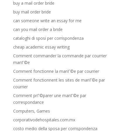
buy a mail order bride
buy mail order bride
can someone write an essay for me
can you mail order a bride
cataloghi di sposi per corrispondenza
cheap academic essay writing
Comment commander la commande par courrier
mariГ©e
Comment fonctionne la mariГ©e par courrier
Comment fonctionnent les sites de mariГ©e par
courrier
Comment prГ©parer une mariГ©e par
correspondance
Computers, Games
corporativodehospitales.com.mx
costo medio della sposa per corrispondenza