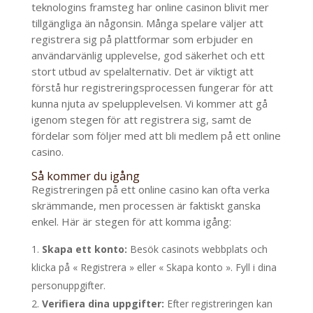
teknologins framsteg har online casinon blivit mer
tillgängliga än någonsin. Många spelare väljer att
registrera sig på plattformar som erbjuder en
användarvänlig upplevelse, god säkerhet och ett
stort utbud av spelalternativ. Det är viktigt att
förstå hur registreringsprocessen fungerar för att
kunna njuta av spelupplevelsen. Vi kommer att gå
igenom stegen för att registrera sig, samt de
fördelar som följer med att bli medlem på ett online
casino.
Så kommer du igång
Registreringen på ett online casino kan ofta verka
skrämmande, men processen är faktiskt ganska
enkel. Här är stegen för att komma igång:
Skapa ett konto:
Besök casinots webbplats och
klicka på « Registrera » eller « Skapa konto ». Fyll i dina
personuppgifter.
Verifiera dina uppgifter:
Efter registreringen kan