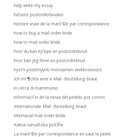
help write my essay
hetaste postorderbruden
histoire vraie de la mariГ©e par correspondance
how to buy a mail order bride
how to mail order bride
hvor du kan kjГёpe en postordrebrud
hvor kan jeg finne en postordrebrud
hyvГ¤ postimyynti morsiamen verkkosivusto
Ich mГ¶chte eine e Mail -Bestellung Braut
in cerca di matrimonio
informaciГіn de la novia del pedido por correo
Internationale Mail -Bestellung Braut
interracial mail order bride
Kakva narudЕѕba poЕЎte
La mariГ©e par correspondance en vaut la peine