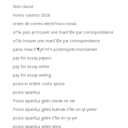
Non classé
novos-casinos-2026
orden de correo electrГіnico novia
oГ№ puis-je trouver une mariГ©e par correspondance
oГ№ trouver une mariГ©e par correspondance
paras maa lГ¶ytГ¤Г¤ postimyynti morsiamen
pay for essay papers
pay for essay writer
pay for essay writing
posta in ordine costo sposa
posta sipariЕџi
Posta sipariЕџi gelin olarak ne var
Posta sipariЕџi gelini bulmak iГ§in en iyi yerler
posta sipariЕџi gelini iГ§in en iyi yer
posta sipariЕџi gelini sitesi