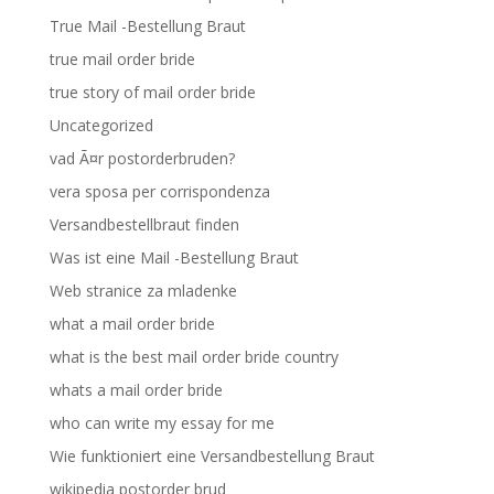
True Mail -Bestellung Braut
true mail order bride
true story of mail order bride
Uncategorized
vad Ã¤r postorderbruden?
vera sposa per corrispondenza
Versandbestellbraut finden
Was ist eine Mail -Bestellung Braut
Web stranice za mladenke
what a mail order bride
what is the best mail order bride country
whats a mail order bride
who can write my essay for me
Wie funktioniert eine Versandbestellung Braut
wikipedia postorder brud