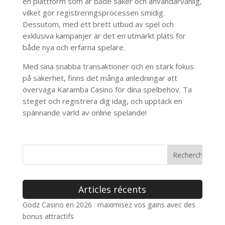
en plattform som är både säker och användarvänlig,
vilket gör registreringsprocessen smidig.
Dessutom, med ett brett utbud av spel och
exklusiva kampanjer är det en utmärkt plats för
både nya och erfarna spelare.
Med sina snabba transaktioner och en stark fokus
på säkerhet, finns det många anledningar att
överväga Karamba Casino för dina spelbehov. Ta
steget och registrera dig idag, och upptäck en
spännande värld av online spelande!
Articles récents
Godz Casino en 2026 : maximisez vos gains avec des
bonus attractifs