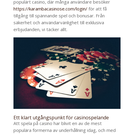
populärt casino, där många användare besöker
https://karambacasinose.com/login/
för att få
tillgång till spännande spel och bonusar. Från
säkerhet och användarvänlighet till exklusiva
erbjudanden, vi täcker allt.
Ett klart utgångspunkt för casinospelande
Att spela på casino har blivit en av de mest
populära formerna av underhållning idag, och med