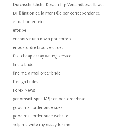
Durchschnittliche Kosten fГјr Versandbestellbraut
DГ©finition de la mariГ©e par correspondance
e-mail order bride
efps.be
encontrar una novia por correo
er postordre brud verdt det
fast cheap essay writing service
find a bride
find me a mail order bride
foreign brides
Forex News
genomsnittspris fÃ¶r en postorderbrud
good mail order bride sites
good mail order bride website
help me write my essay for me