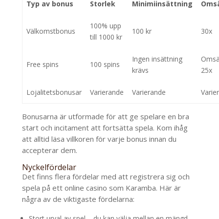
Typ av bonus
Storlek
Minimiinsättning
Omsä
100% upp
Välkomstbonus
100 kr
30x
till 1000 kr
Ingen insättning
Omsät
Free spins
100 spins
krävs
25x
Lojalitetsbonusar
Varierande
Varierande
Varie
Bonusarna är utformade för att ge spelare en bra
start och incitament att fortsätta spela. Kom ihåg
att alltid läsa villkoren för varje bonus innan du
accepterar dem.
Nyckelfördelar
Det finns flera fördelar med att registrera sig och
spela på ett online casino som Karamba. Här är
några av de viktigaste fördelarna:
Stort urval av spel – du kan välja mellan en mängd