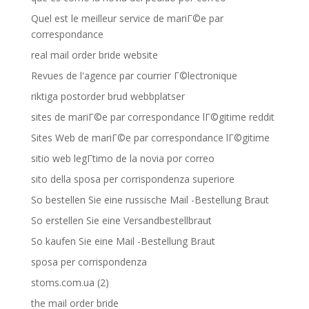
Quel est le meilleur service de mariГ©e par
correspondance
real mail order bride website
Revues de l'agence par courrier Г©lectronique
riktiga postorder brud webbplatser
sites de mariГ©e par correspondance lГ©gitime reddit
Sites Web de mariГ©e par correspondance lГ©gitime
sitio web legГ­timo de la novia por correo
sito della sposa per corrispondenza superiore
So bestellen Sie eine russische Mail -Bestellung Braut
So erstellen Sie eine Versandbestellbraut
So kaufen Sie eine Mail -Bestellung Braut
sposa per corrispondenza
stoms.com.ua (2)
the mail order bride