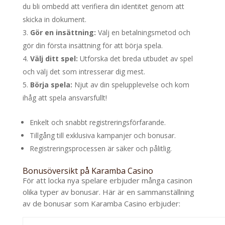
du bli ombedd att verifiera din identitet genom att
skicka in dokument.
Gör en insättning:
Välj en betalningsmetod och
gör din första insättning för att börja spela.
Välj ditt spel:
Utforska det breda utbudet av spel
och välj det som intresserar dig mest.
Börja spela:
Njut av din spelupplevelse och kom
ihåg att spela ansvarsfullt!
Enkelt och snabbt registreringsförfarande.
Tillgång till exklusiva kampanjer och bonusar.
Registreringsprocessen är säker och pålitlig.
Bonusöversikt på Karamba Casino
För att locka nya spelare erbjuder många casinon
olika typer av bonusar. Här är en sammanställning
av de bonusar som Karamba Casino erbjuder: