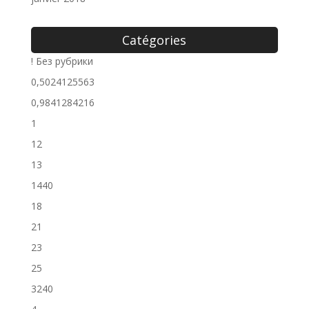
Catégories
! Без рубрики
0,5024125563
0,9841284216
1
12
13
1440
18
21
23
25
3240