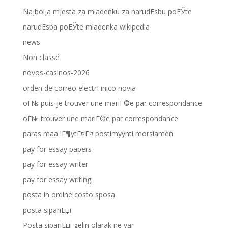
Najbolja mjesta za mladenku za narudЕѕbu poЕЎte
narudЕѕba poЕЎte mladenka wikipedia
news
Non classé
novos-casinos-2026
orden de correo electrГіnico novia
oГ№ puis-je trouver une mariГ©e par correspondance
oГ№ trouver une mariГ©e par correspondance
paras maa lГ¶ytГ¤Г¤ postimyynti morsiamen
pay for essay papers
pay for essay writer
pay for essay writing
posta in ordine costo sposa
posta sipariЕџi
Posta sipariЕџi gelin olarak ne var