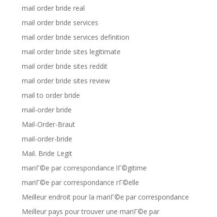
mail order bride real
mail order bride services
mail order bride services definition
mail order bride sites legitimate
mail order bride sites reddit
mail order bride sites review
mail to order bride
mail-order bride
Mail-Order-Braut
mail-order-bride
Mail. Bride Legit
mariГ©e par correspondance lГ©gitime
mariГ©e par correspondance rГ©elle
Meilleur endroit pour la mariГ©e par correspondance
Meilleur pays pour trouver une mariГ©e par