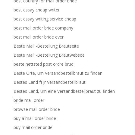
best country for mail order bride
best essay cheap writer
best essay writing service cheap
best mail order bride company
best mail order bride ever
Beste Mail -Bestellung Brautseite
Beste Mail -Bestellung Brautwebsite
beste nettsted post ordre brud
Beste Orte, um Versandbestellbraut zu finden
Bestes Land fГјr Versandbestellbraut
Bestes Land, um eine Versandbestellbraut zu finden
bride mail order
browse mail order bride
buy a mail order bride
buy mail order bride