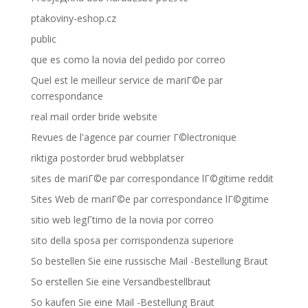
ptakoviny-eshop.cz
public
que es como la novia del pedido por correo
Quel est le meilleur service de mariГ©e par
correspondance
real mail order bride website
Revues de l'agence par courrier Г©lectronique
riktiga postorder brud webbplatser
sites de mariГ©e par correspondance lГ©gitime reddit
Sites Web de mariГ©e par correspondance lГ©gitime
sitio web legГ­timo de la novia por correo
sito della sposa per corrispondenza superiore
So bestellen Sie eine russische Mail -Bestellung Braut
So erstellen Sie eine Versandbestellbraut
So kaufen Sie eine Mail -Bestellung Braut