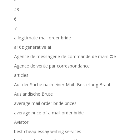
4
43
6
7
a legitimate mail order bride
a16z generative ai
Agence de messagerie de commande de mariГ©e
Agence de vente par correspondance
articles
Auf der Suche nach einer Mail -Bestellung Braut
Auslandische Brute
average mail order bride prices
average price of a mail order bride
Aviator
best cheap essay writing services