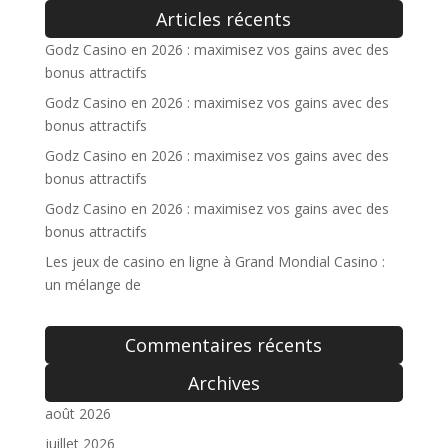
Articles récents
Godz Casino en 2026 : maximisez vos gains avec des
bonus attractifs
Godz Casino en 2026 : maximisez vos gains avec des
bonus attractifs
Godz Casino en 2026 : maximisez vos gains avec des
bonus attractifs
Godz Casino en 2026 : maximisez vos gains avec des
bonus attractifs
Les jeux de casino en ligne à Grand Mondial Casino :
un mélange de
Commentaires récents
Archives
août 2026
juillet 2026