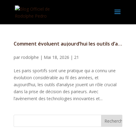
Comment évoluent aujourd’hui les outils d’analyse pour les paris sportifs grâce à des technologies innovantes et modernes dans un univers où l’innovation joue un rôle central
par
rodolphe
|
Mai 18, 2026
|
21
Les paris sportifs sont une pratique qui a connu une
évolution considérable au fil des années, et
aujourd’hui, les outils d’analyse jouent un rôle crucial
dans la prise de décision des parieurs. Avec
l’avènement des technologies innovantes et...