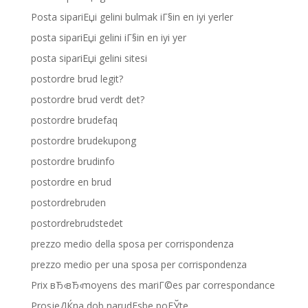
Posta sipariЕџi gelini bulmak iГ§in en iyi yerler
posta sipariЕџi gelini iГ§in en iyi yer
posta sipariЕџi gelini sitesi
postordre brud legit?
postordre brud verdt det?
postordre brudefaq
postordre brudekupong
postordre brudinfo
postordre en brud
postordrebruden
postordrebrudstedet
prezzo medio della sposa per corrispondenza
prezzo medio per una sposa per corrispondenza
Prix вЂ‹вЂ‹moyens des mariГ©es par correspondance
ProsjeДЌna dob narudЕѕbe poЕЎte