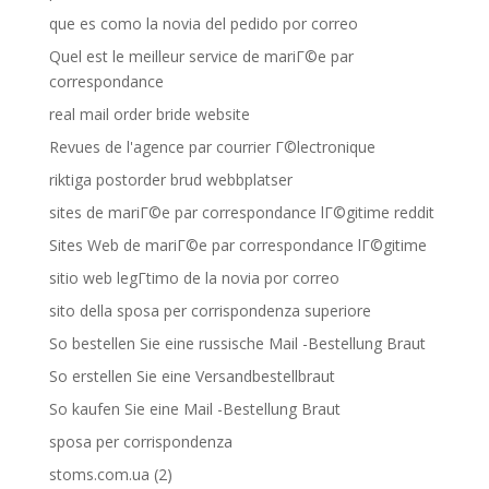
que es como la novia del pedido por correo
Quel est le meilleur service de mariГ©e par
correspondance
real mail order bride website
Revues de l'agence par courrier Г©lectronique
riktiga postorder brud webbplatser
sites de mariГ©e par correspondance lГ©gitime reddit
Sites Web de mariГ©e par correspondance lГ©gitime
sitio web legГ­timo de la novia por correo
sito della sposa per corrispondenza superiore
So bestellen Sie eine russische Mail -Bestellung Braut
So erstellen Sie eine Versandbestellbraut
So kaufen Sie eine Mail -Bestellung Braut
sposa per corrispondenza
stoms.com.ua (2)