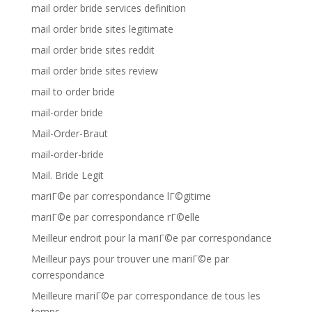
mail order bride services definition
mail order bride sites legitimate
mail order bride sites reddit
mail order bride sites review
mail to order bride
mail-order bride
Mail-Order-Braut
mail-order-bride
Mail. Bride Legit
mariГ©e par correspondance lГ©gitime
mariГ©e par correspondance rГ©elle
Meilleur endroit pour la mariГ©e par correspondance
Meilleur pays pour trouver une mariГ©e par
correspondance
Meilleure mariГ©e par correspondance de tous les
temps