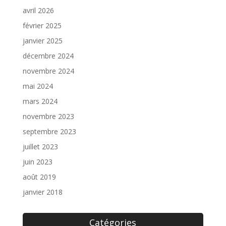
avril 2026
février 2025
janvier 2025
décembre 2024
novembre 2024
mai 2024
mars 2024
novembre 2023
septembre 2023
juillet 2023
juin 2023
août 2019
janvier 2018
Catégories