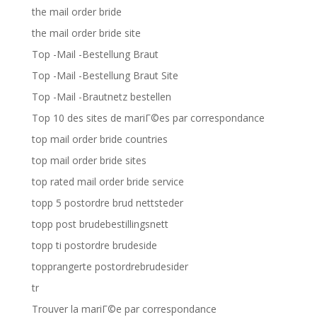
the mail order bride
the mail order bride site
Top -Mail -Bestellung Braut
Top -Mail -Bestellung Braut Site
Top -Mail -Brautnetz bestellen
Top 10 des sites de mariГ©es par correspondance
top mail order bride countries
top mail order bride sites
top rated mail order bride service
topp 5 postordre brud nettsteder
topp post brudebestillingsnett
topp ti postordre brudeside
topprangerte postordrebrudesider
tr
Trouver la mariГ©e par correspondance