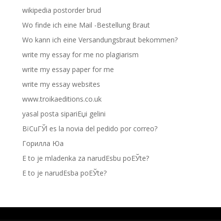
wikipedia postorder brud
Wo finde ich eine Mail -Bestellung Braut
Wo kann ich eine Versandungsbraut bekommen?
write my essay for me no plagiarism
write my essay paper for me
write my essay websites
www.troikaeditions.co.uk
yasal posta sipariЕџi gelini
ВїCuГЎl es la novia del pedido por correo?
Горилла Юа
Е to je mladenka za narudЕѕbu poЕЎte?
Е to je narudЕѕba poЕЎte?