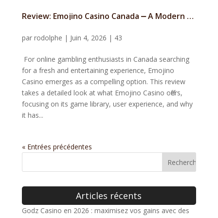
Review: Emojino Casino Canada ⎼ A Modern Choice for Canadian Players
par
rodolphe
|
Juin 4, 2026
|
43
For online gambling enthusiasts in Canada searching
for a fresh and entertaining experience, Emojino
Casino emerges as a compelling option. This review
takes a detailed look at what Emojino Casino offers,
focusing on its game library, user experience, and why
it has...
« Entrées précédentes
Articles récents
Godz Casino en 2026 : maximisez vos gains avec des