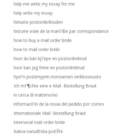
help me write my essay for me
help write my essay
hetaste postorderbruden
histoire vraie de la mariГ©e par correspondance
how to buy a mail order bride
how to mail order bride
hvor du kan kjГёpe en postordrebrud
hvor kan jeg finne en postordrebrud
hyvГ¤ postimyynti morsiamen verkkosivusto
Ich mГ¶chte eine e Mail -Bestellung Braut
in cerca di matrimonio
informaciГіn de la novia del pedido por correo
Internationale Mail -Bestellung Braut
interracial mail order bride
Kakva narudЕѕba poЕЎte