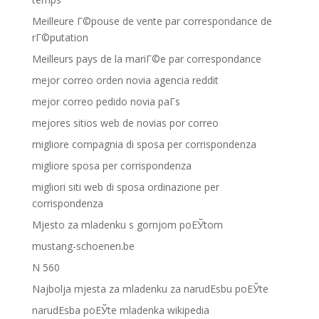
Meilleure Г©pouse de vente par correspondance de
rГ©putation
Meilleurs pays de la mariГ©e par correspondance
mejor correo orden novia agencia reddit
mejor correo pedido novia paГ­s
mejores sitios web de novias por correo
migliore compagnia di sposa per corrispondenza
migliore sposa per corrispondenza
migliori siti web di sposa ordinazione per
corrispondenza
Mjesto za mladenku s gornjom poЕЎtom
mustang-schoenen.be
N 560
Najbolja mjesta za mladenku za narudЕѕbu poЕЎte
narudЕѕba poЕЎte mladenka wikipedia