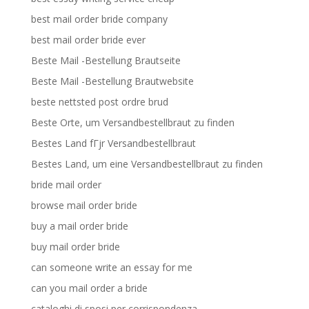
best mail order bride company
best mail order bride ever
Beste Mail -Bestellung Brautseite
Beste Mail -Bestellung Brautwebsite
beste nettsted post ordre brud
Beste Orte, um Versandbestellbraut zu finden
Bestes Land fГјr Versandbestellbraut
Bestes Land, um eine Versandbestellbraut zu finden
bride mail order
browse mail order bride
buy a mail order bride
buy mail order bride
can someone write an essay for me
can you mail order a bride
cataloghi di sposi per corrispondenza