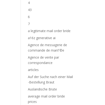
4
43
6
7
a legitimate mail order bride
a16z generative ai
Agence de messagerie de
commande de mariГ©e
Agence de vente par
correspondance
articles
Auf der Suche nach einer Mail
-Bestellung Braut
Auslandische Brute
average mail order bride
prices