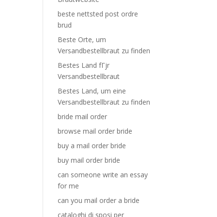
beste nettsted post ordre
brud
Beste Orte, um
Versandbestellbraut zu finden
Bestes Land fГјr
Versandbestellbraut
Bestes Land, um eine
Versandbestellbraut zu finden
bride mail order
browse mail order bride
buy a mail order bride
buy mail order bride
can someone write an essay
for me
can you mail order a bride
cataloghi di sposi per