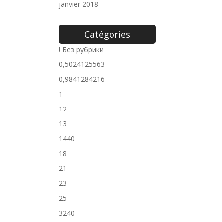
janvier 2018
Catégories
! Без рубрики
0,5024125563
0,9841284216
1
12
13
1440
18
21
23
25
3240