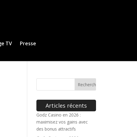
ge TV
Presse
Articles récents
Godz Casino en 2026 :
maximisez vos gains avec
des bonus attractifs