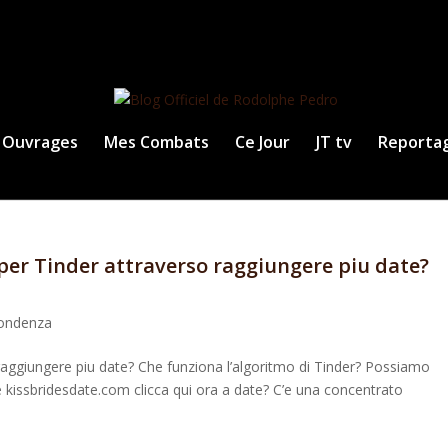
Ouvrages
Mes Combats
Ce Jour
JT tv
Reporta
i per Tinder attraverso raggiungere piu date?
pondenza
o raggiungere piu date? Che funziona l’algoritmo di Tinder? Possiamo
re kissbridesdate.com clicca qui ora a date? C’e una concentrato