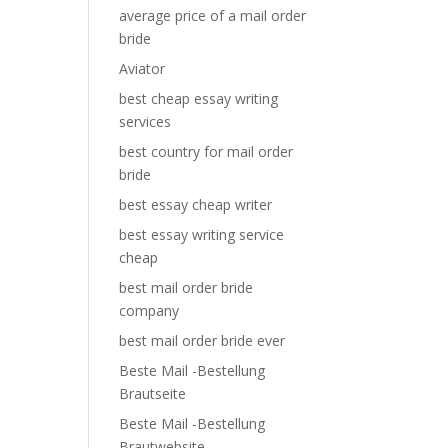
average price of a mail order
bride
Aviator
best cheap essay writing
services
best country for mail order
bride
best essay cheap writer
best essay writing service
cheap
best mail order bride
company
best mail order bride ever
Beste Mail -Bestellung
Brautseite
Beste Mail -Bestellung
Brautwebsite