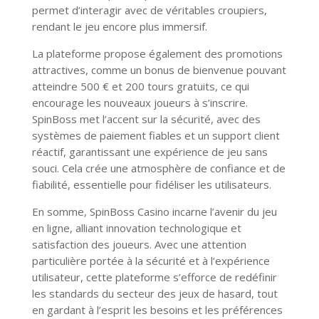
permet d’interagir avec de véritables croupiers,
rendant le jeu encore plus immersif.
La plateforme propose également des promotions
attractives, comme un bonus de bienvenue pouvant
atteindre 500 € et 200 tours gratuits, ce qui
encourage les nouveaux joueurs à s’inscrire.
SpinBoss met l’accent sur la sécurité, avec des
systèmes de paiement fiables et un support client
réactif, garantissant une expérience de jeu sans
souci. Cela crée une atmosphère de confiance et de
fiabilité, essentielle pour fidéliser les utilisateurs.
En somme, SpinBoss Casino incarne l’avenir du jeu
en ligne, alliant innovation technologique et
satisfaction des joueurs. Avec une attention
particulière portée à la sécurité et à l’expérience
utilisateur, cette plateforme s’efforce de redéfinir
les standards du secteur des jeux de hasard, tout
en gardant à l’esprit les besoins et les préférences