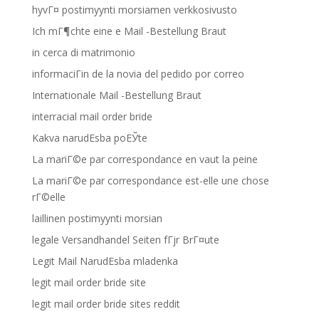
hyvГ¤ postimyynti morsiamen verkkosivusto
Ich mГ¶chte eine e Mail -Bestellung Braut
in cerca di matrimonio
informaciГіn de la novia del pedido por correo
Internationale Mail -Bestellung Braut
interracial mail order bride
Kakva narudЕѕba poЕЎte
La mariГ©e par correspondance en vaut la peine
La mariГ©e par correspondance est-elle une chose
rГ©elle
laillinen postimyynti morsian
legale Versandhandel Seiten fГјr BrГ¤ute
Legit Mail NarudЕѕba mladenka
legit mail order bride site
legit mail order bride sites reddit