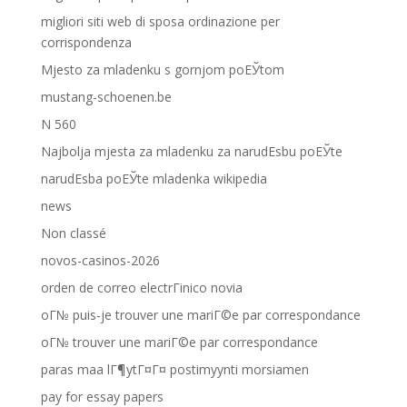
migliori siti web di sposa ordinazione per
corrispondenza
Mjesto za mladenku s gornjom poЕЎtom
mustang-schoenen.be
N 560
Najbolja mjesta za mladenku za narudЕѕbu poЕЎte
narudЕѕba poЕЎte mladenka wikipedia
news
Non classé
novos-casinos-2026
orden de correo electrГіnico novia
oГ№ puis-je trouver une mariГ©e par correspondance
oГ№ trouver une mariГ©e par correspondance
paras maa lГ¶ytГ¤Г¤ postimyynti morsiamen
pay for essay papers