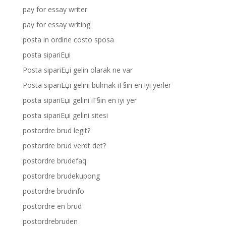
pay for essay writer
pay for essay writing
posta in ordine costo sposa
posta sipariЕџi
Posta sipariЕџi gelin olarak ne var
Posta sipariЕџi gelini bulmak iГ§in en iyi yerler
posta sipariЕџi gelini iГ§in en iyi yer
posta sipariЕџi gelini sitesi
postordre brud legit?
postordre brud verdt det?
postordre brudefaq
postordre brudekupong
postordre brudinfo
postordre en brud
postordrebruden