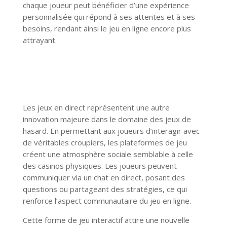
chaque joueur peut bénéficier d’une expérience
personnalisée qui répond à ses attentes et à ses
besoins, rendant ainsi le jeu en ligne encore plus
attrayant.
Les jeux en direct : une expérience
interactive et sociale
Les jeux en direct représentent une autre
innovation majeure dans le domaine des jeux de
hasard. En permettant aux joueurs d’interagir avec
de véritables croupiers, les plateformes de jeu
créent une atmosphère sociale semblable à celle
des casinos physiques. Les joueurs peuvent
communiquer via un chat en direct, posant des
questions ou partageant des stratégies, ce qui
renforce l’aspect communautaire du jeu en ligne.
Cette forme de jeu interactif attire une nouvelle