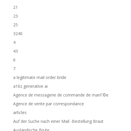
21
23
25
3240
4
43
6
7
a legitimate mail order bride
a16z generative ai
Agence de messagerie de commande de mariГ©e
Agence de vente par correspondance
articles
Auf der Suche nach einer Mail -Bestellung Braut
Auslandische Brute