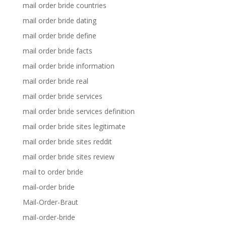
mail order bride countries
mail order bride dating
mail order bride define
mail order bride facts
mail order bride information
mail order bride real
mail order bride services
mail order bride services definition
mail order bride sites legitimate
mail order bride sites reddit
mail order bride sites review
mail to order bride
mail-order bride
Mail-Order-Braut
mail-order-bride