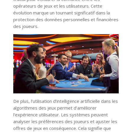
opérateurs de jeux et les utilisateurs. Cette
évolution marque un tournant significatif dans la
protection des données personnelles et financières
des joueurs.
De plus, l’utilisation d’intelligence artificielle dans les
algorithmes des jeux permet d’améliorer
l’expérience utilisateur. Les systèmes peuvent
analyser les préférences des joueurs et ajuster les
offres de jeux en conséquence. Cela signifie que