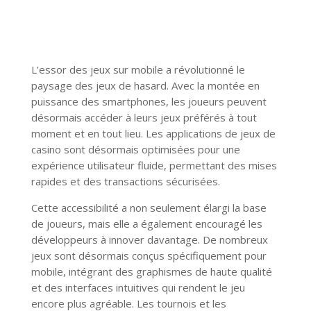
Les jeux mobiles : le futur du jeu
en ligne
L’essor des jeux sur mobile a révolutionné le
paysage des jeux de hasard. Avec la montée en
puissance des smartphones, les joueurs peuvent
désormais accéder à leurs jeux préférés à tout
moment et en tout lieu. Les applications de jeux de
casino sont désormais optimisées pour une
expérience utilisateur fluide, permettant des mises
rapides et des transactions sécurisées.
Cette accessibilité a non seulement élargi la base
de joueurs, mais elle a également encouragé les
développeurs à innover davantage. De nombreux
jeux sont désormais conçus spécifiquement pour
mobile, intégrant des graphismes de haute qualité
et des interfaces intuitives qui rendent le jeu
encore plus agréable. Les tournois et les