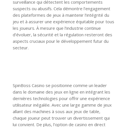
surveillance qui détectent les comportements
suspects ou abusifs. Cela démontre l’engagement
des plateformes de jeux à maintenir l’intégrité du
jeu et à assurer une expérience équitable pour tous
les joueurs. À mesure que l’industrie continue
d’évoluer, la sécurité et la régulation resteront des
aspects cruciaux pour le développement futur du
secteur.
SpinBoss Casino : une plateforme
à la pointe de l’innovation
SpinBoss Casino se positionne comme un leader
dans le domaine des jeux en ligne en intégrant les
dernières technologies pour offrir une expérience
utilisateur inégalée. Avec une large gamme de jeux
allant des machines à sous aux jeux de table,
chaque joueur peut trouver un divertissement qui
lui convient. De plus, l’option de casino en direct