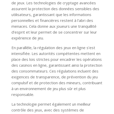
de jeux. Les technologies de cryptage avancées
assurent la protection des données sensibles des
utilisateurs, garantissant que les informations
personnelles et financières restent à l’abri des
menaces. Cela donne aux joueurs une tranquillité
d’esprit et leur permet de se concentrer sur leur
expérience de jeu.
En parallèle, la régulation des jeux en ligne s’est
intensifiée. Les autorités compétentes mettent en
place des lois strictes pour encadrer les opérations
des casinos en ligne, garantissant ainsi la protection
des consommateurs. Ces régulations incluent des
exigences de transparence, de prévention du jeu
compulsif et de protection des mineurs, contribuant
à un environnement de jeu plus sûr et plus
responsable.
La technologie permet également un meilleur
contrôle des jeux, avec des systèmes de