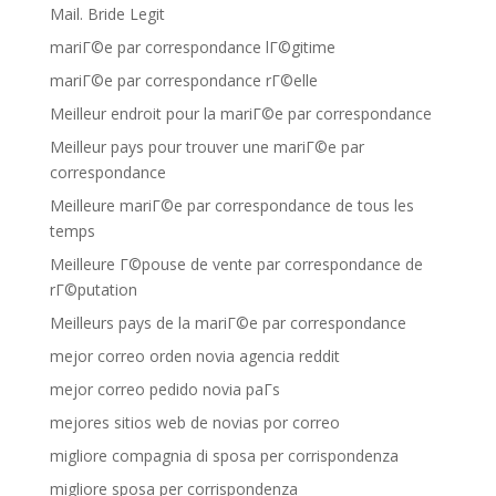
Mail. Bride Legit
mariГ©e par correspondance lГ©gitime
mariГ©e par correspondance rГ©elle
Meilleur endroit pour la mariГ©e par correspondance
Meilleur pays pour trouver une mariГ©e par
correspondance
Meilleure mariГ©e par correspondance de tous les
temps
Meilleure Г©pouse de vente par correspondance de
rГ©putation
Meilleurs pays de la mariГ©e par correspondance
mejor correo orden novia agencia reddit
mejor correo pedido novia paГ­s
mejores sitios web de novias por correo
migliore compagnia di sposa per corrispondenza
migliore sposa per corrispondenza