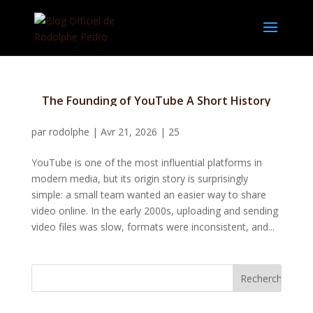
The Founding of YouTube A Short History
par
rodolphe
|
Avr 21, 2026
|
25
YouTube is one of the most influential platforms in
modern media, but its origin story is surprisingly
simple: a small team wanted an easier way to share
video online. In the early 2000s, uploading and sending
video files was slow, formats were inconsistent, and...