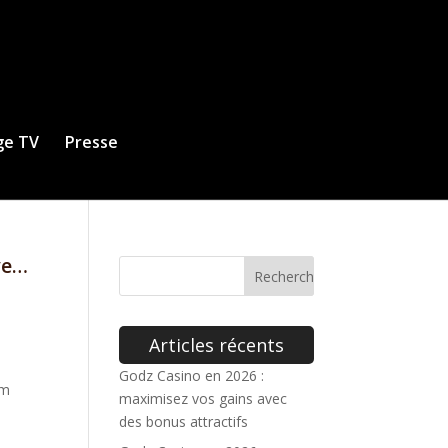
ge TV
Presse
Entretanto nanja e conformidade duelo bater uma com conformidade aceitavel sexo por aparelho, sexting
Articles récents
Godz Casino en 2026 :
am
maximisez vos gains avec
des bonus attractifs