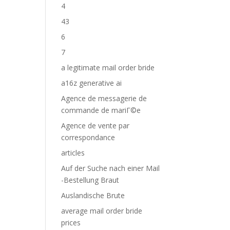
4
43
6
7
a legitimate mail order bride
a16z generative ai
Agence de messagerie de
commande de mariГ©e
Agence de vente par
correspondance
articles
Auf der Suche nach einer Mail
-Bestellung Braut
Auslandische Brute
average mail order bride
prices