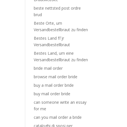
beste nettsted post ordre
brud
Beste Orte, um
Versandbestellbraut zu finden
Bestes Land fГјr
Versandbestellbraut
Bestes Land, um eine
Versandbestellbraut zu finden
bride mail order
browse mail order bride
buy a mail order bride
buy mail order bride
can someone write an essay
for me
can you mail order a bride
cataloghi di sposi per