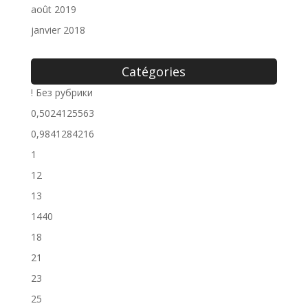
août 2019
janvier 2018
Catégories
! Без рубрики
0,5024125563
0,9841284216
1
12
13
1440
18
21
23
25