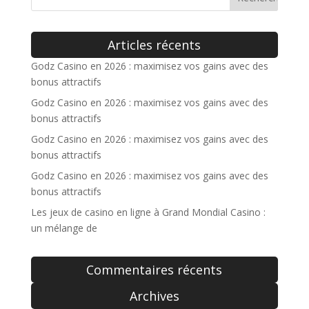
Articles récents
Godz Casino en 2026 : maximisez vos gains avec des
bonus attractifs
Godz Casino en 2026 : maximisez vos gains avec des
bonus attractifs
Godz Casino en 2026 : maximisez vos gains avec des
bonus attractifs
Godz Casino en 2026 : maximisez vos gains avec des
bonus attractifs
Les jeux de casino en ligne à Grand Mondial Casino :
un mélange de
Commentaires récents
Archives