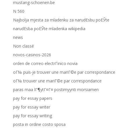
mustang-schoenen.be
N 560
Najbolja mjesta za mladenku za narudЕѕbu poЕЎte
narudЕѕba poЕЎte mladenka wikipedia
news
Non classé
novos-casinos-2026
orden de correo electrГіnico novia
oГ№ puis-je trouver une mariГ©e par correspondance
oГ№ trouver une mariГ©e par correspondance
paras maa lГ¶ytГ¤Г¤ postimyynti morsiamen
pay for essay papers
pay for essay writer
pay for essay writing
posta in ordine costo sposa