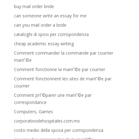
buy mail order bride
can someone write an essay for me
can you mail order a bride
cataloghi di sposi per corrispondenza
cheap academic essay writing
Comment commander la commande par courrier
mariГ©e
Comment fonctionne la mariГ©e par courrier
Comment fonctionnent les sites de mariГ©e par
courrier
Comment prГ©parer une mariГ©e par
correspondance
Computers, Games
corporativodehospitales.com.mx
costo medio della sposa per corrispondenza