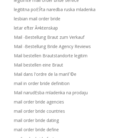
legitimte mail order bride service
legititna poЕЎta naredba ruska mladenka
lesbian mail order bride
letar efter Ã¤ktenskap
Mail -Bestellung Braut zum Verkauf
Mail -Bestellung Bride Agency Reviews
Mail bestellen Brautstandorte legitim
Mail bestellen eine Braut
Mail dans l'ordre de la mariГ©e
mail in order bride definition
Mail narudЕѕba mladenka na prodaju
mail order bride agencies
mail order bride countries
mail order bride dating
mail order bride define