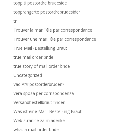
topp ti postordre brudeside
topprangerte postordrebrudesider
tr
Trouver la mariГ©e par correspondance
Trouver une mariГ©e par correspondance
True Mail -Bestellung Braut
true mail order bride
true story of mail order bride
Uncategorized
vad Ã¤r postorderbruden?
vera sposa per corrispondenza
Versandbestellbraut finden
Was ist eine Mail -Bestellung Braut
Web stranice za mladenke
what a mail order bride