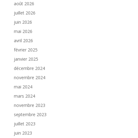
août 2026
juillet 2026
juin 2026
mai 2026
avril 2026
février 2025
janvier 2025
décembre 2024
novembre 2024
mai 2024
mars 2024
novembre 2023
septembre 2023
juillet 2023
juin 2023