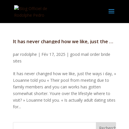
It has never changed how we like, just the ways i day, » Louanne told you
par
rodolphe
|
Fév 17, 2025
|
good mail order bride
sites
It has never changed how we like, just the ways i day, »
Louanne told you « Their pool from meeting due to
family members and you can works has gotten
somewhat shorter. Youre over the lifestyle where to
visit? » Louanne told you. « Is actually adult dating sites
for...