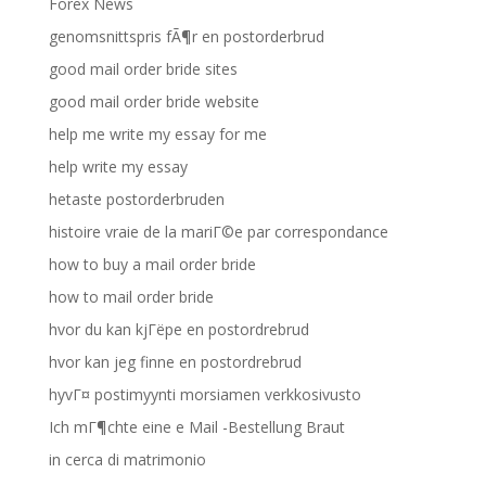
Forex News
genomsnittspris fÃ¶r en postorderbrud
good mail order bride sites
good mail order bride website
help me write my essay for me
help write my essay
hetaste postorderbruden
histoire vraie de la mariГ©e par correspondance
how to buy a mail order bride
how to mail order bride
hvor du kan kjГёpe en postordrebrud
hvor kan jeg finne en postordrebrud
hyvГ¤ postimyynti morsiamen verkkosivusto
Ich mГ¶chte eine e Mail -Bestellung Braut
in cerca di matrimonio