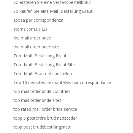
So erstellen Sie eine Versandbestellbraut
So kaufen Sie eine Mail -Bestellung Braut
sposa per corrispondenza
stoms.com.ua (2)
the mail order bride
the mail order bride site
Top -Mail -Bestellung Braut
Top -Mail -Bestellung Braut Site
Top -Mail -Brautnetz bestellen
Top 10 des sites de mariГ©es par correspondance
top mail order bride countries
top mail order bride sites
top rated mail order bride service
topp 5 postordre brud nettsteder
topp post brudebestillingsnett