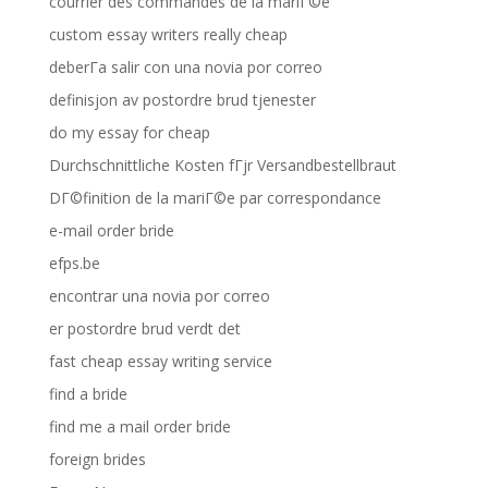
courrier des commandes de la mariГ©e
custom essay writers really cheap
deberГ­a salir con una novia por correo
definisjon av postordre brud tjenester
do my essay for cheap
Durchschnittliche Kosten fГјr Versandbestellbraut
DГ©finition de la mariГ©e par correspondance
e-mail order bride
efps.be
encontrar una novia por correo
er postordre brud verdt det
fast cheap essay writing service
find a bride
find me a mail order bride
foreign brides