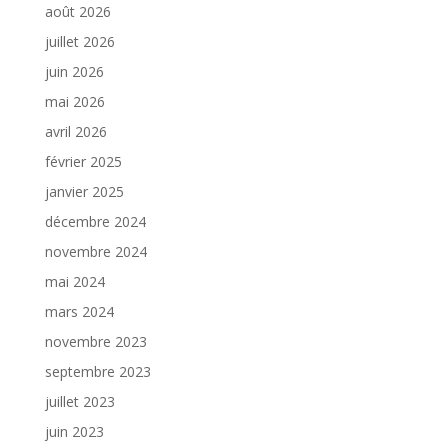
août 2026
juillet 2026
juin 2026
mai 2026
avril 2026
février 2025
janvier 2025
décembre 2024
novembre 2024
mai 2024
mars 2024
novembre 2023
septembre 2023
juillet 2023
juin 2023