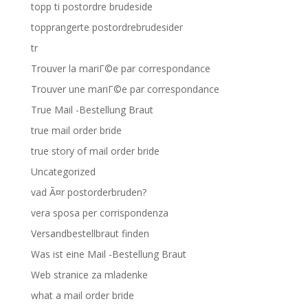
topp ti postordre brudeside
topprangerte postordrebrudesider
tr
Trouver la mariГ©e par correspondance
Trouver une mariГ©e par correspondance
True Mail -Bestellung Braut
true mail order bride
true story of mail order bride
Uncategorized
vad Ã¤r postorderbruden?
vera sposa per corrispondenza
Versandbestellbraut finden
Was ist eine Mail -Bestellung Braut
Web stranice za mladenke
what a mail order bride