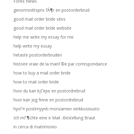
Forex News
genomsnittspris fÃ¶r en postorderbrud
good mail order bride sites
good mail order bride website
help me write my essay for me
help write my essay
hetaste postorderbruden
histoire vraie de la mariГ©e par correspondance
how to buy a mail order bride
how to mail order bride
hvor du kan kjГёpe en postordrebrud
hvor kan jeg finne en postordrebrud
hyvГ¤ postimyynti morsiamen verkkosivusto
Ich mГ¶chte eine e Mail -Bestellung Braut
in cerca di matrimonio