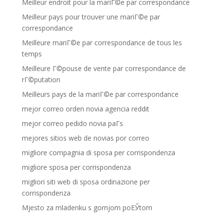
Meilleur endroit pour la mariГ©e par correspondance
Meilleur pays pour trouver une mariГ©e par
correspondance
Meilleure mariГ©e par correspondance de tous les
temps
Meilleure Г©pouse de vente par correspondance de
rГ©putation
Meilleurs pays de la mariГ©e par correspondance
mejor correo orden novia agencia reddit
mejor correo pedido novia paГ­s
mejores sitios web de novias por correo
migliore compagnia di sposa per corrispondenza
migliore sposa per corrispondenza
migliori siti web di sposa ordinazione per
corrispondenza
Mjesto za mladenku s gornjom poЕЎtom