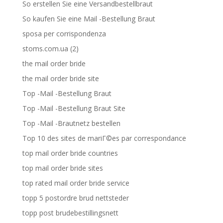
So erstellen Sie eine Versandbestellbraut
So kaufen Sie eine Mail -Bestellung Braut
sposa per corrispondenza
stoms.com.ua (2)
the mail order bride
the mail order bride site
Top -Mail -Bestellung Braut
Top -Mail -Bestellung Braut Site
Top -Mail -Brautnetz bestellen
Top 10 des sites de mariГ©es par correspondance
top mail order bride countries
top mail order bride sites
top rated mail order bride service
topp 5 postordre brud nettsteder
topp post brudebestillingsnett