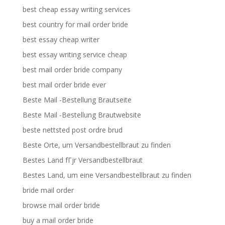
best cheap essay writing services
best country for mail order bride
best essay cheap writer
best essay writing service cheap
best mail order bride company
best mail order bride ever
Beste Mail -Bestellung Brautseite
Beste Mail -Bestellung Brautwebsite
beste nettsted post ordre brud
Beste Orte, um Versandbestellbraut zu finden
Bestes Land fГјr Versandbestellbraut
Bestes Land, um eine Versandbestellbraut zu finden
bride mail order
browse mail order bride
buy a mail order bride