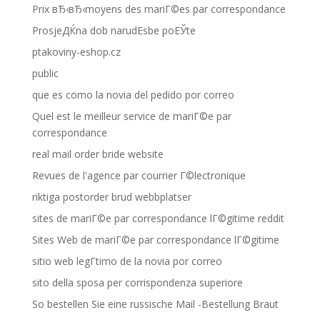
Prix вЂ‹вЂ‹moyens des mariГ©es par correspondance
ProsjeДЌna dob narudЕѕbe poЕЎte
ptakoviny-eshop.cz
public
que es como la novia del pedido por correo
Quel est le meilleur service de mariГ©e par
correspondance
real mail order bride website
Revues de l'agence par courrier Г©lectronique
riktiga postorder brud webbplatser
sites de mariГ©e par correspondance lГ©gitime reddit
Sites Web de mariГ©e par correspondance lГ©gitime
sitio web legГ­timo de la novia por correo
sito della sposa per corrispondenza superiore
So bestellen Sie eine russische Mail -Bestellung Braut