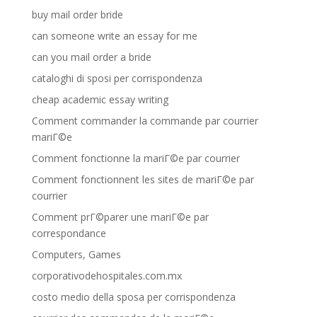
buy mail order bride
can someone write an essay for me
can you mail order a bride
cataloghi di sposi per corrispondenza
cheap academic essay writing
Comment commander la commande par courrier
mariГ©e
Comment fonctionne la mariГ©e par courrier
Comment fonctionnent les sites de mariГ©e par
courrier
Comment prГ©parer une mariГ©e par
correspondance
Computers, Games
corporativodehospitales.com.mx
costo medio della sposa per corrispondenza