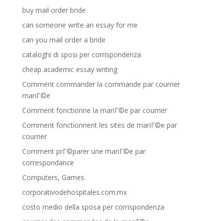
buy mail order bride
can someone write an essay for me
can you mail order a bride
cataloghi di sposi per corrispondenza
cheap academic essay writing
Comment commander la commande par courrier
mariГ©e
Comment fonctionne la mariГ©e par courrier
Comment fonctionnent les sites de mariГ©e par
courrier
Comment prГ©parer une mariГ©e par
correspondance
Computers, Games
corporativodehospitales.com.mx
costo medio della sposa per corrispondenza