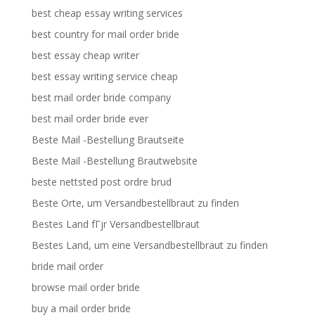
best cheap essay writing services
best country for mail order bride
best essay cheap writer
best essay writing service cheap
best mail order bride company
best mail order bride ever
Beste Mail -Bestellung Brautseite
Beste Mail -Bestellung Brautwebsite
beste nettsted post ordre brud
Beste Orte, um Versandbestellbraut zu finden
Bestes Land fГјr Versandbestellbraut
Bestes Land, um eine Versandbestellbraut zu finden
bride mail order
browse mail order bride
buy a mail order bride