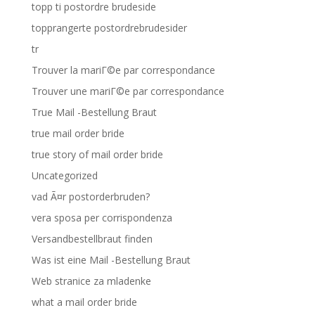
topp ti postordre brudeside
topprangerte postordrebrudesider
tr
Trouver la mariГ©e par correspondance
Trouver une mariГ©e par correspondance
True Mail -Bestellung Braut
true mail order bride
true story of mail order bride
Uncategorized
vad Ã¤r postorderbruden?
vera sposa per corrispondenza
Versandbestellbraut finden
Was ist eine Mail -Bestellung Braut
Web stranice za mladenke
what a mail order bride