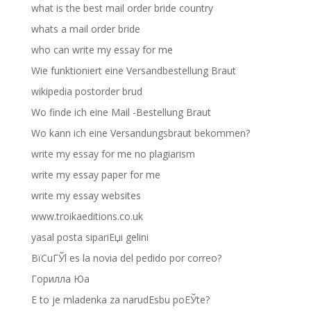
what is the best mail order bride country
whats a mail order bride
who can write my essay for me
Wie funktioniert eine Versandbestellung Braut
wikipedia postorder brud
Wo finde ich eine Mail -Bestellung Braut
Wo kann ich eine Versandungsbraut bekommen?
write my essay for me no plagiarism
write my essay paper for me
write my essay websites
www.troikaeditions.co.uk
yasal posta sipariЕџi gelini
ВїCuГЎl es la novia del pedido por correo?
Горилла Юа
Е to je mladenka za narudЕѕbu poЕЎte?