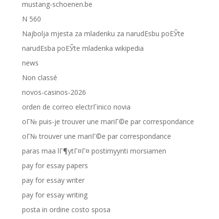
mustang-schoenen.be
N 560
Najbolja mjesta za mladenku za narudЕѕbu poЕЎte
narudЕѕba poЕЎte mladenka wikipedia
news
Non classé
novos-casinos-2026
orden de correo electrГіnico novia
oГ№ puis-je trouver une mariГ©e par correspondance
oГ№ trouver une mariГ©e par correspondance
paras maa lГ¶ytГ¤Г¤ postimyynti morsiamen
pay for essay papers
pay for essay writer
pay for essay writing
posta in ordine costo sposa