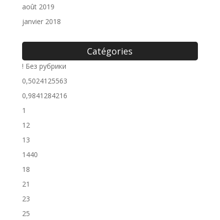
août 2019
janvier 2018
Catégories
! Без рубрики
0,5024125563
0,9841284216
1
12
13
1440
18
21
23
25