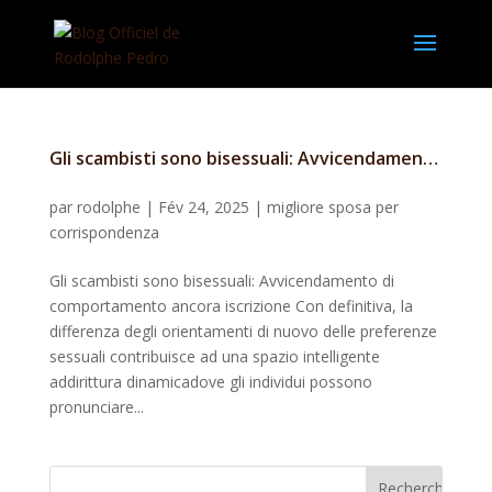
Gli scambisti sono bisessuali: Avvicendamento di comportamento ancora iscrizione
par
rodolphe
|
Fév 24, 2025
|
migliore sposa per
corrispondenza
Gli scambisti sono bisessuali: Avvicendamento di
comportamento ancora iscrizione Con definitiva, la
differenza degli orientamenti di nuovo delle preferenze
sessuali contribuisce ad una spazio intelligente
addirittura dinamicadove gli individui possono
pronunciare...