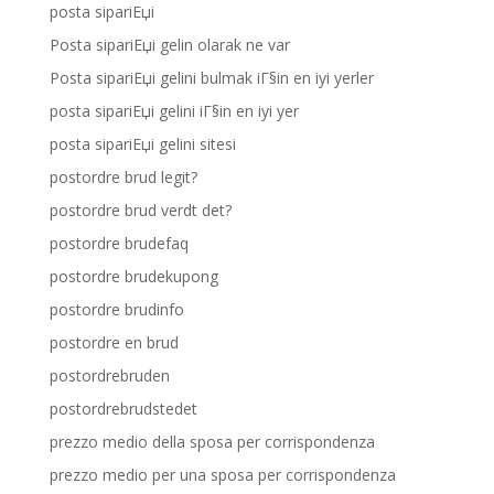
posta sipariЕџi
Posta sipariЕџi gelin olarak ne var
Posta sipariЕџi gelini bulmak iГ§in en iyi yerler
posta sipariЕџi gelini iГ§in en iyi yer
posta sipariЕџi gelini sitesi
postordre brud legit?
postordre brud verdt det?
postordre brudefaq
postordre brudekupong
postordre brudinfo
postordre en brud
postordrebruden
postordrebrudstedet
prezzo medio della sposa per corrispondenza
prezzo medio per una sposa per corrispondenza