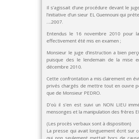
Il s’agissait d’une procédure devant le jug
l’initiative d’un sieur EL Guennouni qui pr
….2007.
Entendus le 16 novembre 2010 pour la
effectivement été mis en examen ;
Monsieur le juge d’instruction a bien perçu
puisque des le lendemain de la mise en
décembre 2010.
Cette confrontation a mis clairement en év
privés chargés de mettre tout en ouvre pour
que de Monsieur PEDRO.
D’où il s’en est suivi un NON LIEU immé
mensonges et la manipulation des frères 
(Les procès verbaux sont à disposition)
La presse qui avait longuement écrit sur c
qui non seulement mettait hors de cause