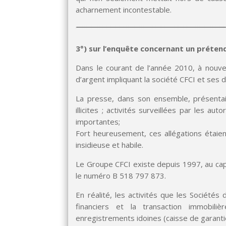
acharnement incontestable.
3°) sur l’enquête concernant un préten
Dans le courant de l’année 2010, à nouvea
d’argent impliquant la société CFCI et ses d
La presse, dans son ensemble, présentai
illicites ; activités surveillées par les aut
importantes;
Fort heureusement, ces allégations étai
insidieuse et habile.
Le Groupe CFCI existe depuis 1997, au capi
le numéro B 518 797 873.
En réalité, les activités que les Société
financiers et la transaction immobili
enregistrements idoines (caisse de garanti