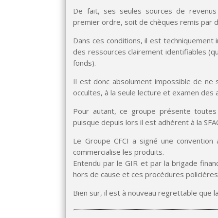
De fait, ses seules sources de revenus
premier ordre, soit de chèques remis par de
Dans ces conditions, il est techniquement 
des ressources clairement identifiables (q
fonds).
Il est donc absolument impossible de ne s
occultes, à la seule lecture et examen des a
Pour autant, ce groupe présente toutes 
puisque depuis lors il est adhérent à la S
Le Groupe CFCI a signé une convention a
commercialise les produits.
Entendu par le GIR et par la brigade fin
hors de cause et ces procédures policière
Bien sur, il est à nouveau regrettable que l