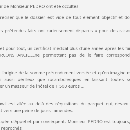
ur de Monsieur PEDRO ont été occultés.
réciser que le dossier est vide de tout élément objectif et do
es prétendus faits ont curieusement disparus « pour des raiso
t pour tout, un certificat médical plus d’une année après les fa
RCONSTANCIE…..ne permettant pas de le faire correspond
l’origine de la somme prétendument versée et qu’on imagine m
 aussi périlleux que rocambolesques en laissant toutes s
er un masseur de l’hôtel de 1 500 euros …
unal est allée au delà des réquisitions du parquet qui, devant 
ent vers une peine de jours- amendes.
appée d’Appel et par conséquent, Monsieur PEDRO est toujours,
s reprochés.