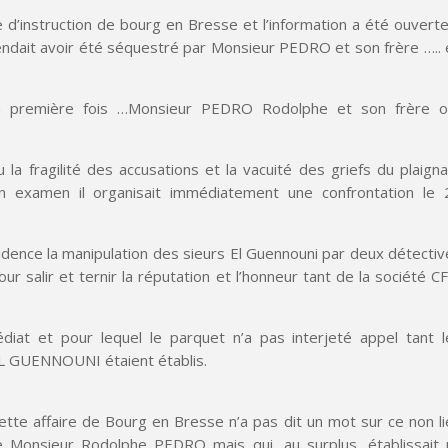
e d’instruction de bourg en Bresse et l’information a été ouvert
étendait avoir été séquestré par Monsieur PEDRO et son frère …..
 première fois …Monsieur PEDRO Rodolphe et son frère o
 la fragilité des accusations et la vacuité des griefs du plaign
 examen il organisait immédiatement une confrontation le 
idence la manipulation des sieurs El Guennouni par deux détectiv
 salir et ternir la réputation et l’honneur tant de la société C
diat et pour lequel le parquet n’a pas interjeté appel tant l
EL GUENNOUNI étaient établis.
ette affaire de Bourg en Bresse n’a pas dit un mot sur ce non li
 Monsieur Rodolphe PEDRO mais qui, au surplus, établissait 