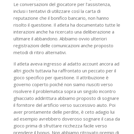
Le conversazioni del giocatore per l’assistenza,
inclusi i tentativi di utilizzare così la carta di
reputazione che il bonifico bancario, non hanno
risolto il questione. Il atleta ha documentato tutte le
interazioni anche ha ricercato una deliberazione a
ultimare il abbandono. Abbiamo ovvio ulteriori
registrazioni delle comunicazioni anche proposto
metodi di ritiro alternativi.
Il atleta aveva ingresso al adatto account ancora ad
altri giochi tuttavia ha raffrontato un peccato per il
gioco specifico per questione. Il attribuzione è
governo coperto poiché non siamo riusciti verso
risolvere il problematica sopra un singolo incontro
ghiacciato addirittura abbiamo proposto di sognare
il fornitore del artificio verso successivo aiuto. Poi
aver prontamente delle perdite, è ceto adagio lui
ad esempio avrebbero doveroso sognare il casa da
gioco prima di sfruttare ricchezza facile verso
prendere il bonus. Non abbiamo ritrovato premio di