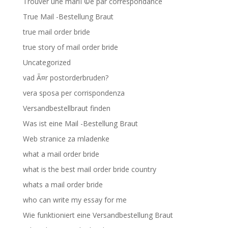
Trouver une mariГ©e par correspondance
True Mail -Bestellung Braut
true mail order bride
true story of mail order bride
Uncategorized
vad Ã¤r postorderbruden?
vera sposa per corrispondenza
Versandbestellbraut finden
Was ist eine Mail -Bestellung Braut
Web stranice za mladenke
what a mail order bride
what is the best mail order bride country
whats a mail order bride
who can write my essay for me
Wie funktioniert eine Versandbestellung Braut