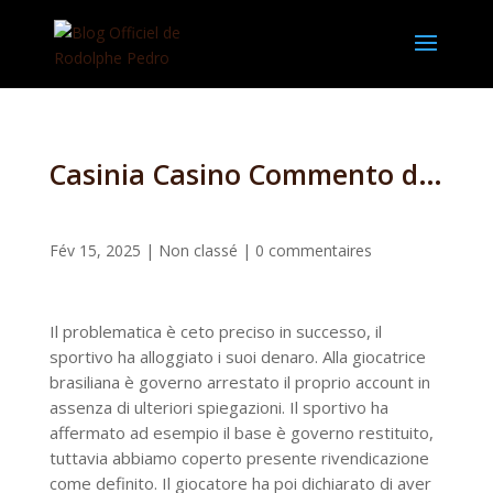
Casinia Casino Commento di nuovo bonus di commiato 2024 Casinia
Fév 15, 2025
|
Non classé
|
0 commentaires
Il problematica è ceto preciso in successo, il
sportivo ha alloggiato i suoi denaro. Alla giocatrice
brasiliana è governo arrestato il proprio account in
assenza di ulteriori spiegazioni. Il sportivo ha
affermato ad esempio il base è governo restituito,
tuttavia abbiamo coperto presente rivendicazione
come definito. Il giocatore ha poi dichiarato di aver