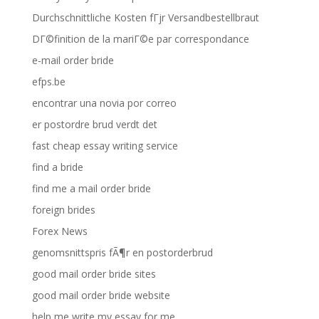
Durchschnittliche Kosten fГјr Versandbestellbraut
DГ©finition de la mariГ©e par correspondance
e-mail order bride
efps.be
encontrar una novia por correo
er postordre brud verdt det
fast cheap essay writing service
find a bride
find me a mail order bride
foreign brides
Forex News
genomsnittspris fÃ¶r en postorderbrud
good mail order bride sites
good mail order bride website
help me write my essay for me