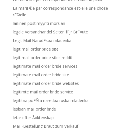
La mariГ©e par correspondance est-elle une chose
rГ©elle
laillinen postimyynti morsian
legale Versandhandel Seiten fГјr BrГ¤ute
Legit Mail NarudЕѕba mladenka
legit mail order bride site
legit mail order bride sites reddit
legitimate mail order bride services
legitimate mail order bride site
legitimate mail order bride websites
legitimte mail order bride service
legititna poЕЎta naredba ruska mladenka
lesbian mail order bride
letar efter Ã¤ktenskap
Mail -Bestellung Braut zum Verkauf