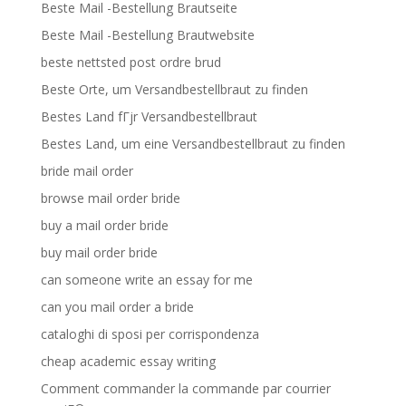
Beste Mail -Bestellung Brautseite
Beste Mail -Bestellung Brautwebsite
beste nettsted post ordre brud
Beste Orte, um Versandbestellbraut zu finden
Bestes Land fГјr Versandbestellbraut
Bestes Land, um eine Versandbestellbraut zu finden
bride mail order
browse mail order bride
buy a mail order bride
buy mail order bride
can someone write an essay for me
can you mail order a bride
cataloghi di sposi per corrispondenza
cheap academic essay writing
Comment commander la commande par courrier