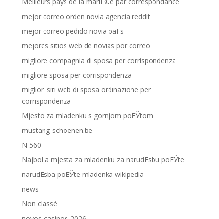
Meilleurs pays de la mariГ©e par correspondance
mejor correo orden novia agencia reddit
mejor correo pedido novia paГ­s
mejores sitios web de novias por correo
migliore compagnia di sposa per corrispondenza
migliore sposa per corrispondenza
migliori siti web di sposa ordinazione per
corrispondenza
Mjesto za mladenku s gornjom poЕЎtom
mustang-schoenen.be
N 560
Najbolja mjesta za mladenku za narudЕѕbu poЕЎte
narudЕѕba poЕЎte mladenka wikipedia
news
Non classé
novos-casinos-2026