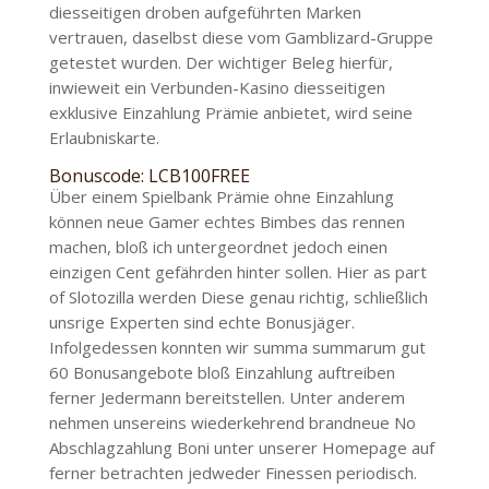
diesseitigen droben aufgeführten Marken
vertrauen, daselbst diese vom Gamblizard-Gruppe
getestet wurden. Der wichtiger Beleg hierfür,
inwieweit ein Verbunden-Kasino diesseitigen
exklusive Einzahlung Prämie anbietet, wird seine
Erlaubniskarte.
Bonuscode: LCB100FREE
Über einem Spielbank Prämie ohne Einzahlung
können neue Gamer echtes Bimbes das rennen
machen, bloß ich untergeordnet jedoch einen
einzigen Cent gefährden hinter sollen. Hier as part
of Slotozilla werden Diese genau richtig, schließlich
unsrige Experten sind echte Bonusjäger.
Infolgedessen konnten wir summa summarum gut
60 Bonusangebote bloß Einzahlung auftreiben
ferner Jedermann bereitstellen. Unter anderem
nehmen unsereins wiederkehrend brandneue No
Abschlagzahlung Boni unter unserer Homepage auf
ferner betrachten jedweder Finessen periodisch.