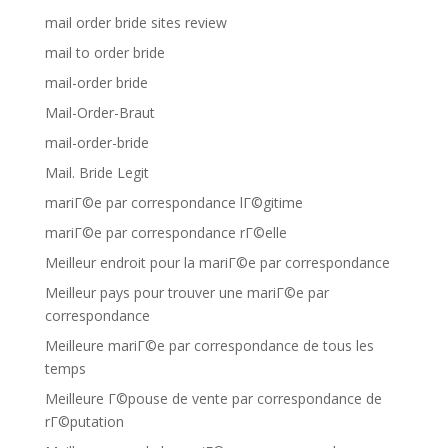
mail order bride sites review
mail to order bride
mail-order bride
Mail-Order-Braut
mail-order-bride
Mail. Bride Legit
mariГ©e par correspondance lГ©gitime
mariГ©e par correspondance rГ©elle
Meilleur endroit pour la mariГ©e par correspondance
Meilleur pays pour trouver une mariГ©e par
correspondance
Meilleure mariГ©e par correspondance de tous les
temps
Meilleure Г©pouse de vente par correspondance de
rГ©putation