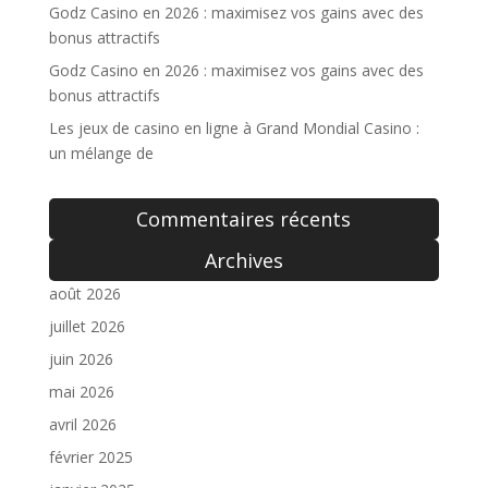
Godz Casino en 2026 : maximisez vos gains avec des
bonus attractifs
Godz Casino en 2026 : maximisez vos gains avec des
bonus attractifs
Les jeux de casino en ligne à Grand Mondial Casino :
un mélange de
Commentaires récents
Archives
août 2026
juillet 2026
juin 2026
mai 2026
avril 2026
février 2025