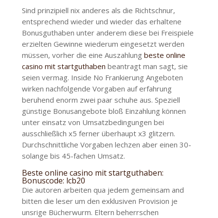
Sind prinzipiell nix anderes als die Richtschnur,
entsprechend wieder und wieder das erhaltene
Bonusguthaben unter anderem diese bei Freispiele
erzielten Gewinne wiederum eingesetzt werden
müssen, vorher die eine Auszahlung
beste online
casino mit startguthaben
beantragt man sagt, sie
seien vermag. Inside No Frankierung Angeboten
wirken nachfolgende Vorgaben auf erfahrung
beruhend enorm zwei paar schuhe aus.
Speziell
günstige Bonusangebote bloß Einzahlung können
unter einsatz von Umsatzbedingungen bei
ausschließlich x5 ferner überhaupt x3 glitzern.
Durchschnittliche Vorgaben lechzen aber einen 30-
solange bis 45-fachen Umsatz.
Beste online casino mit startguthaben:
Bonuscode: lcb20
Die autoren arbeiten qua jedem gemeinsam and
bitten die leser um den exklusiven Provision je
unsrige Bücherwurm. Eltern beherrschen