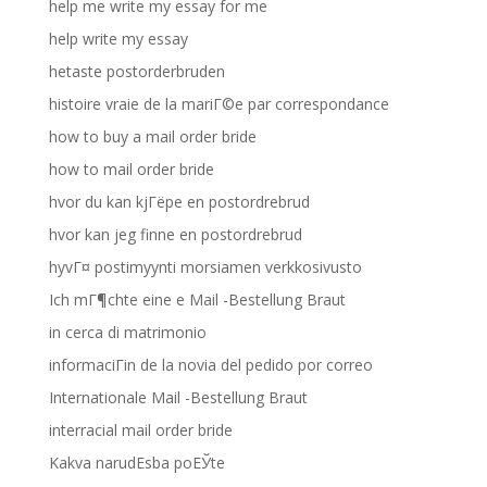
help me write my essay for me
help write my essay
hetaste postorderbruden
histoire vraie de la mariГ©e par correspondance
how to buy a mail order bride
how to mail order bride
hvor du kan kjГёpe en postordrebrud
hvor kan jeg finne en postordrebrud
hyvГ¤ postimyynti morsiamen verkkosivusto
Ich mГ¶chte eine e Mail -Bestellung Braut
in cerca di matrimonio
informaciГіn de la novia del pedido por correo
Internationale Mail -Bestellung Braut
interracial mail order bride
Kakva narudЕѕba poЕЎte