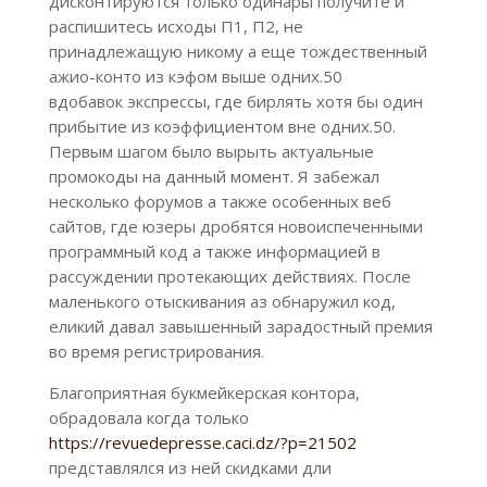
дисконтируются только одинары получите и
распишитесь исходы П1, П2, не
принадлежащую никому а еще тождественный
ажио-конто из кэфом выше одних.50
вдобавок экспрессы, где бирлять хотя бы один
прибытие из коэффициентом вне одних.50.
Первым шагом было вырыть актуальные
промокоды на данный момент. Я забежал
несколько форумов а также особенных веб
сайтов, где юзеры дробятся новоиспеченными
программный код а также информацией в
рассуждении протекающих действиях. После
маленького отыскивания аз обнаружил код,
еликий давал завышенный зарадостный премия
во время регистрирования.
Благоприятная букмейкерская контора,
обрадовала когда только
https://revuedepresse.caci.dz/?p=21502
представлялся из ней скидками дли