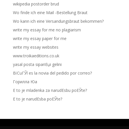
wikipedia postorder brud
Wo finde ich eine Mail -Bestellung Braut
Wo kann ich eine Versandungsbraut bekommen?
write my essay for me no plagiarism
write my essay paper for me
write my essay websites
www.troikaeditions.co.uk
yasal posta sipariЕџi gelini
ВїCuГЎl es la novia del pedido por correo?
Горилла Юа
Е to je mladenka za narudЕѕbu poЕЎte?
Е to je narudЕѕba poЕЎte?