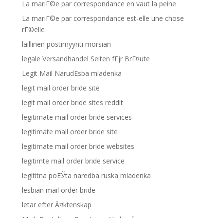
La mariГ©e par correspondance en vaut la peine
La mariГ©e par correspondance est-elle une chose
rГ©elle
laillinen postimyynti morsian
legale Versandhandel Seiten fГјr BrГ¤ute
Legit Mail NarudЕѕba mladenka
legit mail order bride site
legit mail order bride sites reddit
legitimate mail order bride services
legitimate mail order bride site
legitimate mail order bride websites
legitimte mail order bride service
legititna poЕЎta naredba ruska mladenka
lesbian mail order bride
letar efter Ã¤ktenskap