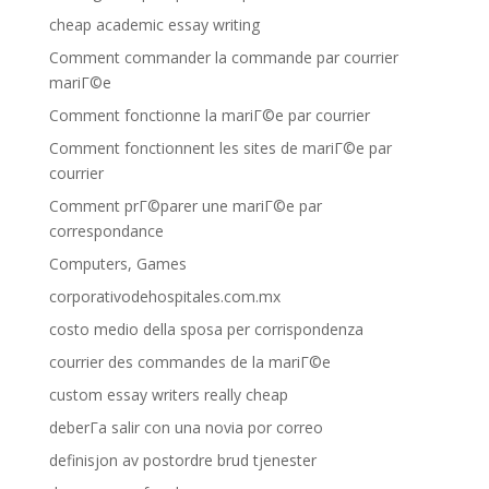
cheap academic essay writing
Comment commander la commande par courrier
mariГ©e
Comment fonctionne la mariГ©e par courrier
Comment fonctionnent les sites de mariГ©e par
courrier
Comment prГ©parer une mariГ©e par
correspondance
Computers, Games
corporativodehospitales.com.mx
costo medio della sposa per corrispondenza
courrier des commandes de la mariГ©e
custom essay writers really cheap
deberГ­a salir con una novia por correo
definisjon av postordre brud tjenester