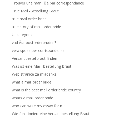
Trouver une mariГ©e par correspondance
True Mail -Bestellung Braut
true mail order bride
true story of mail order bride
Uncategorized
vad Ã¤r postorderbruden?
vera sposa per corrispondenza
Versandbestellbraut finden
Was ist eine Mail -Bestellung Braut
Web stranice za mladenke
what a mail order bride
what is the best mail order bride country
whats a mail order bride
who can write my essay for me
Wie funktioniert eine Versandbestellung Braut