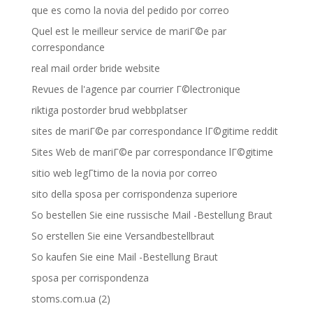
que es como la novia del pedido por correo
Quel est le meilleur service de mariГ©e par
correspondance
real mail order bride website
Revues de l'agence par courrier Г©lectronique
riktiga postorder brud webbplatser
sites de mariГ©e par correspondance lГ©gitime reddit
Sites Web de mariГ©e par correspondance lГ©gitime
sitio web legГ­timo de la novia por correo
sito della sposa per corrispondenza superiore
So bestellen Sie eine russische Mail -Bestellung Braut
So erstellen Sie eine Versandbestellbraut
So kaufen Sie eine Mail -Bestellung Braut
sposa per corrispondenza
stoms.com.ua (2)