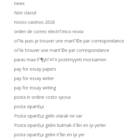
news
Non classé
novos-casinos-2026
orden de correo electrГіnico novia
oГ№ puis-je trouver une mariГ©e par correspondance
oГ№ trouver une mariГ©e par correspondance
paras maa lГ¶ytГ¤Г¤ postimyynti morsiamen
pay for essay papers
pay for essay writer
pay for essay writing
posta in ordine costo sposa
posta sipariЕџi
Posta sipariЕџi gelin olarak ne var
Posta sipariЕџi gelini bulmak iГ§in en iyi yerler
posta sipariЕџi gelini iГ§in en iyi yer