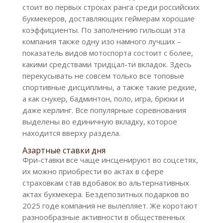
стоит во первых строках ранга среди российских
букмекеров, доставляющих геймерам хорошие
коэффициенты.
По заполнению гильоши эта
компания также одну изо намного лучших –
показатель видов мотоспорта состоит с более,
какими средствами тридцал-ти вкладок. Здесь
перекусывать не совсем только все топовые
спортивные дисциплины, а также такие редкие,
а как снукер, бадминтон, поло, игра, брюки и
даже керлинг. Все популярные соревнования
выделены во единичную вкладку, которое
находится вверху раздела.
Азартные ставки дня
Фри-ставки все чаще инсценируют во соцсетях,
их можно приобрести во актах в сфере
страховкам став вдобавок во альтернативных
актах букмекера. Бездепозитных подарков во
2025 годе компания не вылепляет. Же коротают
разнообразные активности в общественных