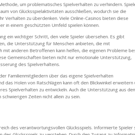
Methode, um problematisches Spielverhalten zu verhindern. Spiel
raum von Glücksspielaktivitäten ausschließen, wodurch sie die
hr Verhalten zu überdenken. Viele Online-Casinos bieten diese
eler in einem geschützten Umfeld spielen können.
g ein wichtiger Schritt, den viele Spieler übersehen. Es gibt
en, die Unterstützung für Menschen anbieten, die mit
h mit anderen Betroffenen kann helfen, die eigenen Probleme be
se Gemeinschaften bieten nicht nur emotionale Unterstützung,
sserung des Spielverhaltens.
oder Familienmitgliedern über das eigene Spielverhalten
nd das Holen von Ratschlägen kann oft den Blickwinkel erweitern
es Spielverhalten zu entwickeln. Auch die Unterstützung aus de
schwierigen Zeiten nicht allein zu sein.
Glücksspiel
reich des verantwortungsvollen Glücksspiels. Informierte Spieler 
en des Glücksspiels zu verstehen. Durch den Zugang zu Informati