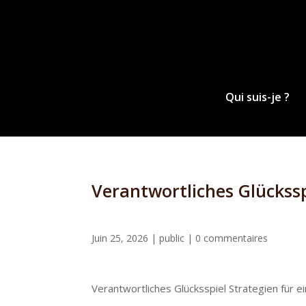
Qui suis-je ?
Juin 25, 2026
|
public
|
0 commentaires
Verantwortliches Glücksspiel Strategien für e