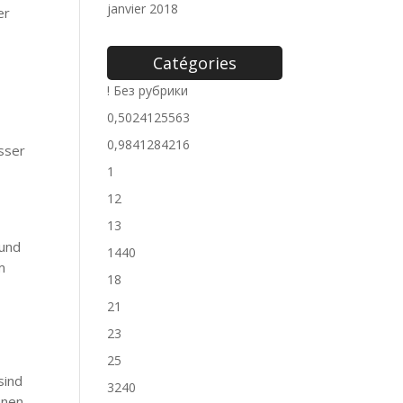
janvier 2018
er
Catégories
! Без рубрики
0,5024125563
0,9841284216
sser
1
12
13
 und
1440
m
18
21
23
25
sind
3240
onen