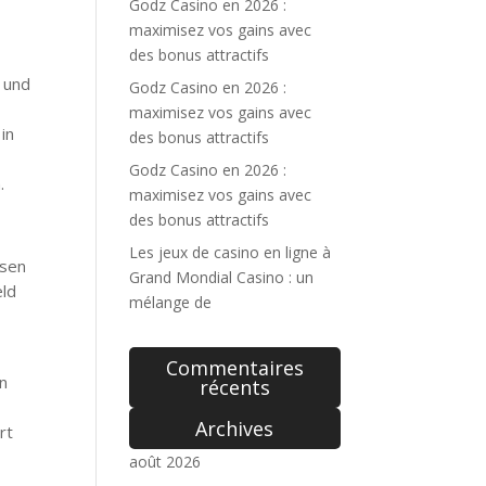
Godz Casino en 2026 :
maximisez vos gains avec
des bonus attractifs
g und
Godz Casino en 2026 :
maximisez vos gains avec
in
des bonus attractifs
Godz Casino en 2026 :
.
maximisez vos gains avec
des bonus attractifs
Les jeux de casino en ligne à
ssen
Grand Mondial Casino : un
eld
mélange de
n
Commentaires
en
récents
Archives
rt
août 2026