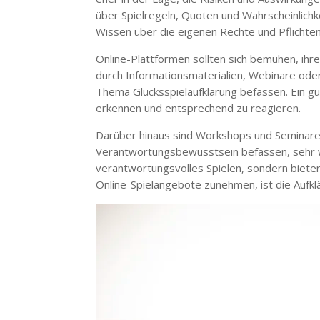
über Spielregeln, Quoten und Wahrscheinlichk
Wissen über die eigenen Rechte und Pflichten a
Online-Plattformen sollten sich bemühen, ihr
durch Informationsmaterialien, Webinare oder
Thema Glücksspielaufklärung befassen. Ein gut 
erkennen und entsprechend zu reagieren.
Darüber hinaus sind Workshops und Seminare,
Verantwortungsbewusstsein befassen, sehr we
verantwortungsvolles Spielen, sondern bieten a
Online-Spielangebote zunehmen, ist die Aufklä