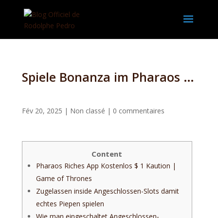
Spiele Bonanza im Pharaos Riches App Kostenlos $ 1 Kaution Angeschlossen Spielbank damit Echtgeld and via Bonus
Fév 20, 2025
|
Non classé
|
0 commentaires
Content
Pharaos Riches App Kostenlos $ 1 Kaution |
Game of Thrones
Zugelassen inside Angeschlossen-Slots damit
echtes Piepen spielen
Wie man eingeschaltet Angeschlossen-