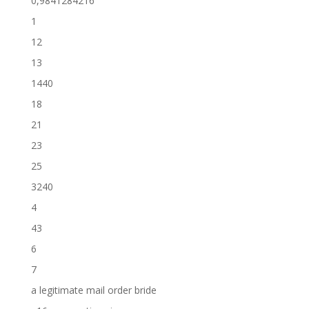
0,9841284216
1
12
13
1440
18
21
23
25
3240
4
43
6
7
a legitimate mail order bride