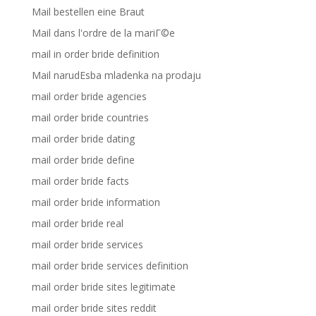
Mail bestellen eine Braut
Mail dans l'ordre de la mariГ©e
mail in order bride definition
Mail narudЕѕba mladenka na prodaju
mail order bride agencies
mail order bride countries
mail order bride dating
mail order bride define
mail order bride facts
mail order bride information
mail order bride real
mail order bride services
mail order bride services definition
mail order bride sites legitimate
mail order bride sites reddit