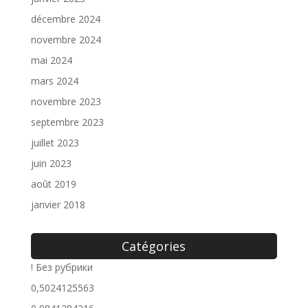
décembre 2024
novembre 2024
mai 2024
mars 2024
novembre 2023
septembre 2023
juillet 2023
juin 2023
août 2019
janvier 2018
Catégories
! Без рубрики
0,5024125563