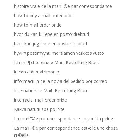
histoire vraie de la mariГ©e par correspondance
how to buy a mail order bride
how to mail order bride
hvor du kan kjГёpe en postordrebrud
hvor kan jeg finne en postordrebrud
hyvГ¤ postimyynti morsiamen verkkosivusto
Ich mГ¶chte eine e Mail -Bestellung Braut
in cerca di matrimonio
informaciГіn de la novia del pedido por correo
Internationale Mail -Bestellung Braut
interracial mail order bride
Kakva narudЕѕba poЕЎte
La mariГ©e par correspondance en vaut la peine
La mariГ©e par correspondance est-elle une chose
rГ©elle