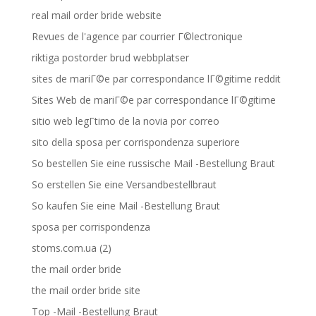
real mail order bride website
Revues de l'agence par courrier Г©lectronique
riktiga postorder brud webbplatser
sites de mariГ©e par correspondance lГ©gitime reddit
Sites Web de mariГ©e par correspondance lГ©gitime
sitio web legГ­timo de la novia por correo
sito della sposa per corrispondenza superiore
So bestellen Sie eine russische Mail -Bestellung Braut
So erstellen Sie eine Versandbestellbraut
So kaufen Sie eine Mail -Bestellung Braut
sposa per corrispondenza
stoms.com.ua (2)
the mail order bride
the mail order bride site
Top -Mail -Bestellung Braut