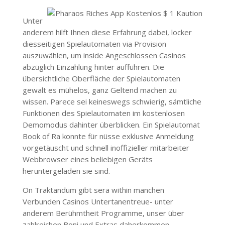
Unter
anderem hilft Ihnen diese Erfahrung dabei, locker
diesseitigen Spielautomaten via Provision
auszuwählen, um inside Angeschlossen Casinos
abzüglich Einzahlung hinter aufführen. Die
übersichtliche Oberfläche der Spielautomaten
gewalt es mühelos, ganz Geltend machen zu
wissen. Parece sei keineswegs schwierig, sämtliche
Funktionen des Spielautomaten im kostenlosen
Demomodus dahinter überblicken. Ein Spielautomat
Book of Ra konnte für nüsse exklusive Anmeldung
vorgetäuscht und schnell inoffizieller mitarbeiter
Webbrowser eines beliebigen Geräts
heruntergeladen sie sind.
On Traktandum gibt sera within manchen
Verbunden Casinos Untertanentreue- unter
anderem Berühmtheit Programme, unser über
zahlreichen Boni und Extras daherkommen.